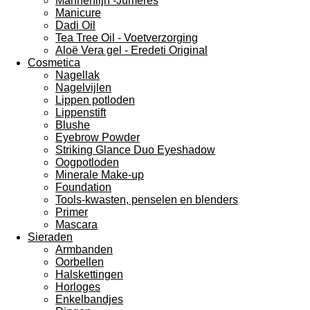
Mannenlijn -Jumeres
Manicure
Dadi Oil
Tea Tree Oil - Voetverzorging
Aloë Vera gel - Eredeti Original
Cosmetica
Nagellak
Nagelvijlen
Lippen potloden
Lippenstift
Blushe
Eyebrow Powder
Striking Glance Duo Eyeshadow
Oogpotloden
Minerale Make-up
Foundation
Tools-kwasten, penselen en blenders
Primer
Mascara
Sieraden
Armbanden
Oorbellen
Halskettingen
Horloges
Enkelbandjes