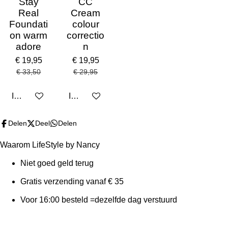
Stay
CC
Real
Cream
Foundati
colour
on warm
correctio
adore
n
€ 19,95
€ 19,95
€ 33,50
€ 29,95
In winkelwagen
In winkelwagen
Delen
Deel
Delen
Waarom LifeStyle by Nancy
Algemene voorwaarden
Niet goed geld terug
Privacybeleid
Gratis verzending vanaf € 35
Retourneren
Voor 16:00 besteld =dezelfde dag verstuurd
Klachten
Verzenden