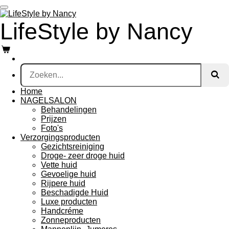
Ga
direct
LifeStyle by Nancy
naar
de
hoofdinhoud
Home
NAGELSALON
Behandelingen
Prijzen
Foto's
Verzorgingsproducten
Gezichtsreiniging
Droge- zeer droge huid
Vette huid
Gevoelige huid
Rijpere huid
Beschadigde Huid
Luxe producten
Handcréme
Zonneproducten