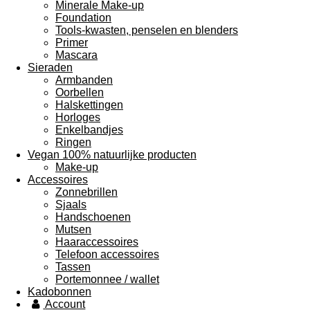
Minerale Make-up
Foundation
Tools-kwasten, penselen en blenders
Primer
Mascara
Sieraden
Armbanden
Oorbellen
Halskettingen
Horloges
Enkelbandjes
Ringen
Vegan 100% natuurlijke producten
Make-up
Accessoires
Zonnebrillen
Sjaals
Handschoenen
Mutsen
Haaraccessoires
Telefoon accessoires
Tassen
Portemonnee / wallet
Kadobonnen
Account