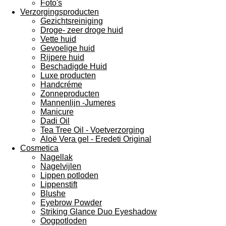
Foto's
Verzorgingsproducten
Gezichtsreiniging
Droge- zeer droge huid
Vette huid
Gevoelige huid
Rijpere huid
Beschadigde Huid
Luxe producten
Handcréme
Zonneproducten
Mannenlijn -Jumeres
Manicure
Dadi Oil
Tea Tree Oil - Voetverzorging
Aloë Vera gel - Eredeti Original
Cosmetica
Nagellak
Nagelvijlen
Lippen potloden
Lippenstift
Blushe
Eyebrow Powder
Striking Glance Duo Eyeshadow
Oogpotloden