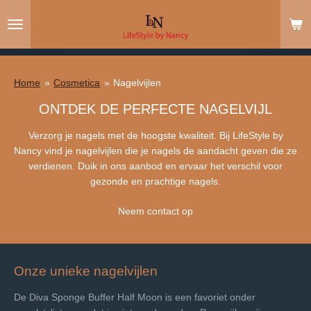
Ga
direct
naar
de
hoofdinhoud
Home
»
Cosmetica
»
Nagelvijlen
ONTDEK DE PERFECTE NAGELVIJL
Verzorg je nagels met de hoogste kwaliteit. Bij LifeStyle by
Nancy vind je nagelvijlen die je nagels de aandacht geven die ze
verdienen. Duik in ons aanbod en ervaar het verschil voor
gezonde en prachtige nagels.
Neem contact op
Onze unieke nagelvijlen
De Diva Sponge Buffer Half Moon is een favoriet onder