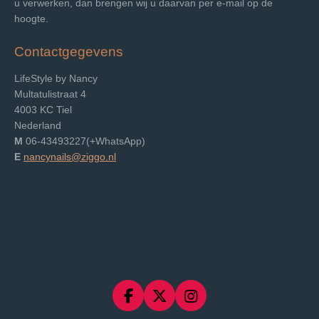
u verwerken, dan brengen wij u daarvan per e-mail op de
hoogte.
Contactgegevens
LifeStyle by Nancy
Multatulistraat 4
4003 KC Tiel
Nederland
M
06-43493227(+WhatsApp)
E
nancynails@ziggo.nl
F
X
I
a
n