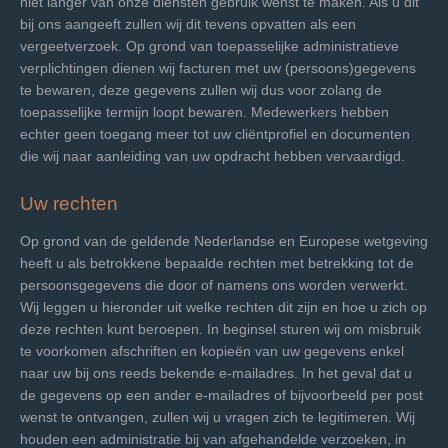
niet langer van onze diensten gebruik wenst te maken. Als u dit
bij ons aangeeft zullen wij dit tevens opvatten als een
vergeetverzoek. Op grond van toepasselijke administratieve
verplichtingen dienen wij facturen met uw (persoons)gegevens
te bewaren, deze gegevens zullen wij dus voor zolang de
toepasselijke termijn loopt bewaren. Medewerkers hebben
echter geen toegang meer tot uw cliëntprofiel en documenten
die wij naar aanleiding van uw opdracht hebben vervaardigd.
Uw rechten
Op grond van de geldende Nederlandse en Europese wetgeving
heeft u als betrokkene bepaalde rechten met betrekking tot de
persoonsgegevens die door of namens ons worden verwerkt.
Wij leggen u hieronder uit welke rechten dit zijn en hoe u zich op
deze rechten kunt beroepen. In beginsel sturen wij om misbruik
te voorkomen afschriften en kopieën van uw gegevens enkel
naar uw bij ons reeds bekende e-mailadres. In het geval dat u
de gegevens op een ander e-mailadres of bijvoorbeeld per post
wenst te ontvangen, zullen wij u vragen zich te legitimeren. Wij
houden een administratie bij van afgehandelde verzoeken, in