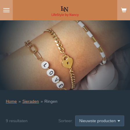
Ga
direct
naar
de
hoofdinhoud
Home
»
Sieraden
»
Ringen
9 resultaten
Sorteer: