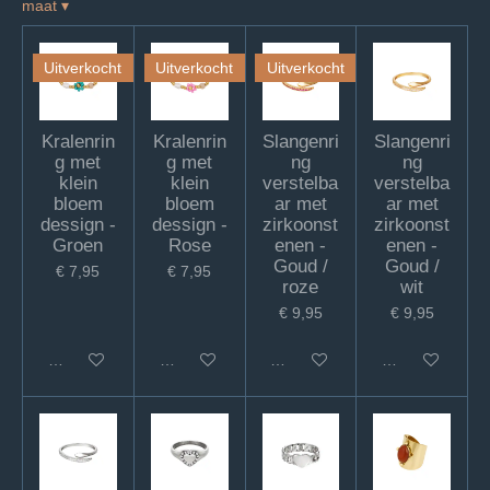
maat
▾
Uitverkocht
Uitverkocht
Uitverkocht
Kralenrin
Kralenrin
Slangenri
Slangenri
g met
g met
ng
ng
klein
klein
verstelba
verstelba
bloem
bloem
ar met
ar met
dessign -
dessign -
zirkoonst
zirkoonst
Groen
Rose
enen -
enen -
Goud /
Goud /
€ 7,95
€ 7,95
roze
wit
€ 9,95
€ 9,95
In winkelwagen
In winkelwagen
In winkelwagen
In winkelwagen