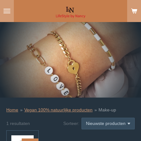
Ga
direct
naar
de
hoofdinhoud
Home
»
Vegan 100% natuurlijke producten
»
Make-up
1 resultaten
Sorteer: