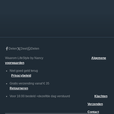
l
e
a
l
e
l
r
e
n
e
n
Delen
Deel
Delen
Waarom LifeStyle by Nancy
Algemene
voorwaarden
Niet goed geld terug
Privacybeleid
Gratis verzending vanaf € 35
Retourneren
Voor 16:00 besteld =dezelfde dag verstuurd
Klachten
Verzenden
Contact