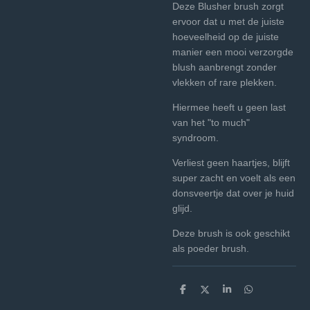
Deze Blusher brush zorgt
ervoor dat u met de juiste
hoeveelheid op de juiste
manier een mooi verzorgde
blush aanbrengt zonder
vlekken of rare plekken.
Hiermee heeft u geen last
van het "to much"
syndroom.
Verliest geen haartjes, blijft
super zacht en voelt als een
donsveertje dat over je huid
glijd.
Deze brush is ook geschikt
als poeder brush.
D
D
S
D
e
e
h
e