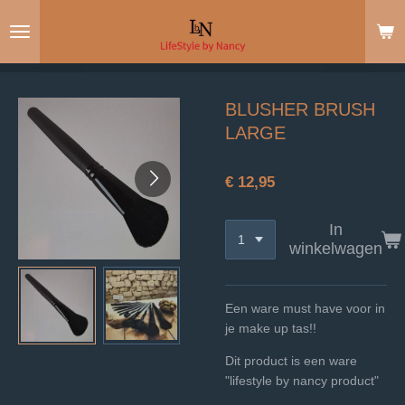
Ga
direct
naar
de
hoofdinhoud
BLUSHER BRUSH
LARGE
€ 12,95
In
winkelwagen
Een ware must have voor in
je make up tas!!
Dit product is een ware
"lifestyle by nancy product"