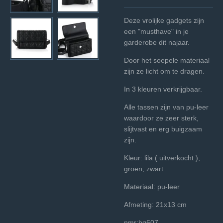
Deze vrolijke gadgets zijn
een "musthave" in je
garderobe dit najaar.
Door het soepele materiaal
zijn ze licht om te dragen.
In 3 kleuren verkrijgbaar.
Alle tassen zijn van pu-leer
waardoor ze zeer sterk,
slijtvast en erg buigzaam
zijn.
Kleur: lila ( uitverkocht ),
groen, zwart
Materiaal: pu-leer
Afmeting: 21x13 cm
nmr:bg607