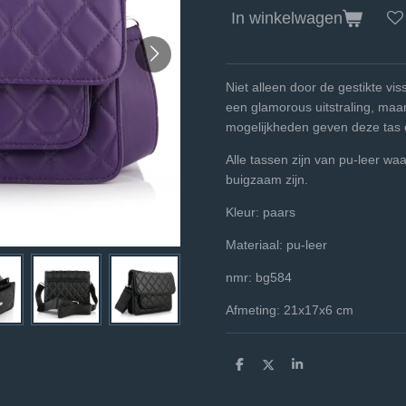
In winkelwagen
Niet alleen door de gestikte vi
een glamorous uitstraling, maa
mogelijkheden geven deze tas e
Alle tassen zijn van pu-leer waa
buigzaam zijn.
Kleur: paars
Materiaal: pu-leer
nmr: bg584
Afmeting: 21x17x6 cm
D
D
S
e
e
h
l
e
a