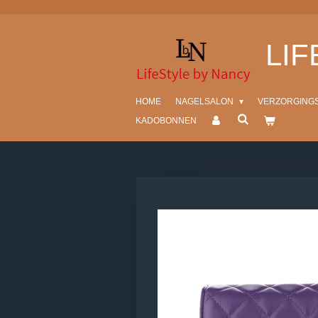
Ga
direct
LI
naar
de
hoofdinhoud
HOME
NAGELSALON
VERZORGING
KADOBONNEN