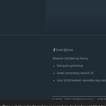
Delen
Deel
Waarom LifeStyle
Niet goed gel
Gratis verzending
Voor 16:00 besteld =dezelf
© 2019 - 2021 LifeStylebynancy K