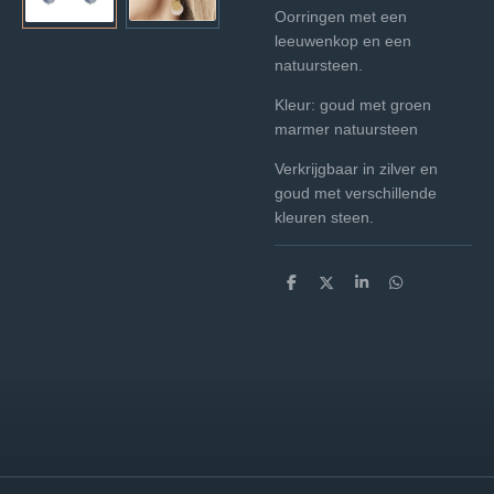
Oorringen met een
leeuwenkop en een
natuursteen.
Kleur: goud met groen
marmer natuursteen
Verkrijgbaar in zilver en
goud met verschillende
kleuren steen.
D
D
S
D
e
e
h
e
l
e
a
l
e
l
r
e
n
e
n