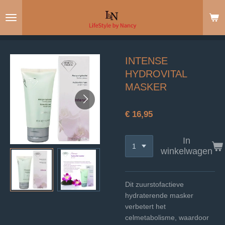
Ga
direct
naar
de
hoofdinhoud
INTENSE
HYDROVITAL
MASKER
€ 16,95
In
winkelwagen
Dit zuurstofactieve
hydraterende masker
verbetert het
celmetabolisme, waardoor