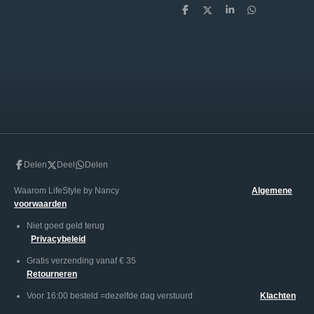
D
D
S
D
e
e
h
e
l
e
a
l
e
l
r
e
n
e
n
Delen
Deel
Delen
Waarom LifeStyle by Nancy
Algemene
voorwaarden
Niet goed geld terug
Privacybeleid
Gratis verzending vanaf € 35
Retourneren
Voor 16:00 besteld =dezelfde dag verstuurd
Klachten