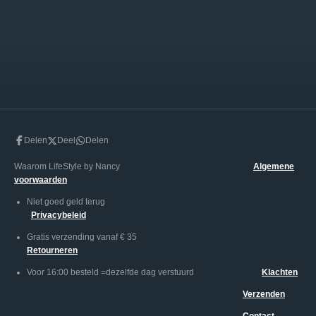
l
e
a
l
e
l
r
e
n
e
n
Delen
Deel
Delen
Waarom LifeStyle by Nancy
Algemene
voorwaarden
Niet goed geld terug
Privacybeleid
Gratis verzending vanaf € 35
Retourneren
Voor 16:00 besteld =dezelfde dag verstuurd
Klachten
Verzenden
Contact