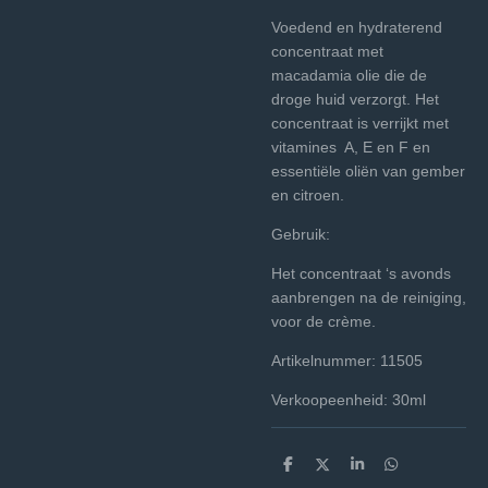
Voedend en hydraterend
concentraat met
macadamia olie die de
droge huid verzorgt. Het
concentraat is verrijkt met
vitamines A, E en F en
essentiële oliën van gember
en citroen.
Gebruik:
Het concentraat ‘s avonds
aanbrengen na de reiniging,
voor de crème.
Artikelnummer: 11505
Verkoopeenheid: 30ml
D
D
S
D
e
e
h
e