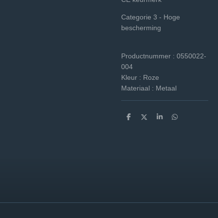
Categorie 3 - Hoge
bescherming
Productnummer : 0550022-
004
Kleur :
Roze
Materiaal :
Metaal
D
D
S
D
e
e
h
e
l
e
a
l
e
l
r
e
n
e
n