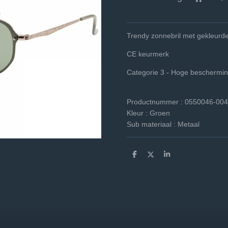
Trendy zonnebril met gekleurde
CE keurmerk
Categorie 3 - Hoge beschermi
Productnummer : 0550046-004
Kleur :
Groen
Sub materiaal :
Metaal
D
D
S
e
e
h
l
e
a
e
l
r
n
e