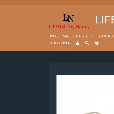
Ga
direct
LI
naar
de
hoofdinhoud
HOME
NAGELSALON
VERZORGING
KADOBONNEN