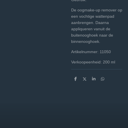
De oogmake-up remover op
een vochtige wattenpad
aanbrengen. Daarna
appliqueren vanuit de
buitenooghoek naar de
binnenooghoek.
Artikelnummer: 11050
Verkoopeenheid: 200 ml
D
D
S
D
e
e
h
e
l
e
a
l
e
l
r
e
n
e
n