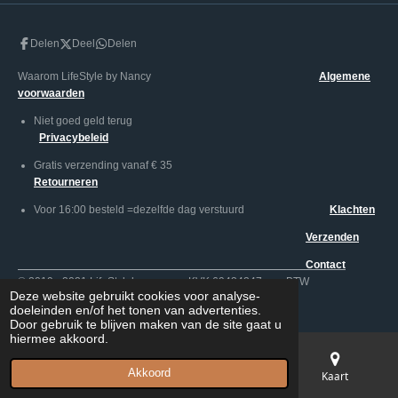
Delen
Deel
Delen
Waarom LifeStyle by Nancy
Algemene
voorwaarden
Niet goed geld terug
Privacybeleid
Gratis verzending vanaf € 35
Retourneren
Voor 16:00 besteld =dezelfde dag verstuurd
Klachten
Verzenden
Contact
© 2019 - 2021 LifeStylebynancy KVK 69434247 BTW
Deze website gebruikt cookies voor analyse-
NL002005130B747
doeleinden en/of het tonen van advertenties.
Door gebruik te blijven maken van de site gaat u
hiermee akkoord.
Akkoord
E-mailadres
Telefoonnummer
Kaart