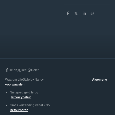
D
D
S
D
e
e
h
e
l
e
a
l
e
l
r
e
n
e
n
Delen
Deel
Delen
Waarom LifeStyle by Nancy
Algemene
voorwaarden
Niet goed geld terug
Privacybeleid
Gratis verzending vanaf € 35
Retourneren