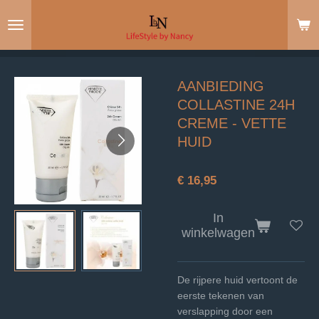
Ga
direct
naar
de
hoofdinhoud
AANBIEDING
COLLASTINE 24H
CREME - VETTE
HUID
€ 16,95
In
winkelwagen
De rijpere huid vertoont de
eerste tekenen van
verslapping door een