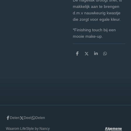
makkelijk aan te brengen
d.m.v nauwkeurig kwastje
die zorgt voor egale kleur.
*Finishing touch bij een
mooie make-up.
D
D
S
D
e
e
h
e
l
e
a
l
e
l
r
e
n
e
n
Delen
Deel
Delen
Waarom LifeStyle by Nancy
Algemene