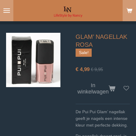
Ga
direct
naar
de
hoofdinhoud
GLAM’ NAGELLAK
ROSA
Sale!
€ 4,99
€ 9,95
In
winkelwagen
De Pui Pui Glam’ nagellak
geeft je nagels een intense
kleur met perfecte dekking.
De nagellak droogt snel, is