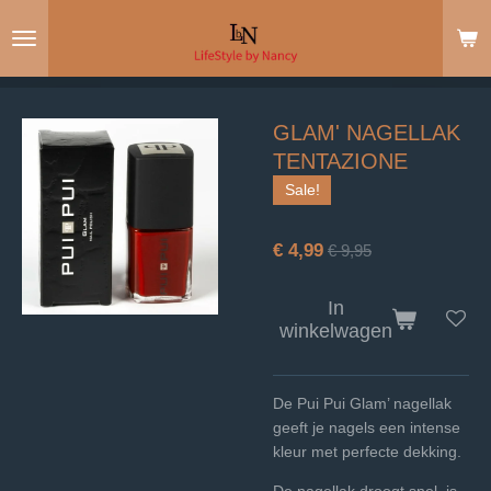
Ga
direct
naar
de
hoofdinhoud
GLAM' NAGELLAK
TENTAZIONE
Sale!
€ 4,99
€ 9,95
In
winkelwagen
De Pui Pui Glam’ nagellak
geeft je nagels een intense
kleur met perfecte dekking.
De nagellak droogt snel, is