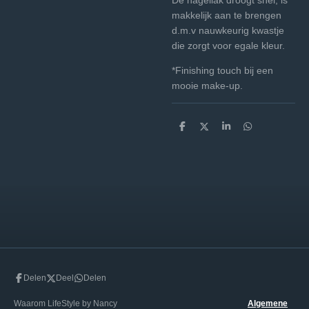
makkelijk aan te brengen
d.m.v nauwkeurig kwastje
die zorgt voor egale kleur.
*Finishing touch bij een
mooie make-up.
D
D
S
D
e
e
h
e
l
e
a
l
e
l
r
e
n
e
n
Delen
Deel
Delen
Waarom LifeStyle by Nancy
Algemene