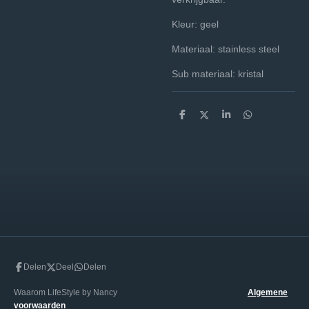
Kleur: geel
Materiaal: stainless steel
Sub materiaal: kristal
D
D
S
D
e
e
h
e
l
e
a
l
e
l
r
e
n
e
n
Delen
Deel
Delen
Waarom LifeStyle by Nancy
Algemene
voorwaarden