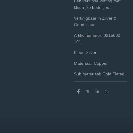
Een verfijnde ketting met
kleurrijke bedeltjes.
Verkrijgbaar in Zilver &
Goud kleur
Artikelnummer: 0215630-
101
Kleur: Zilver
Materiaal: Copper
Sub materiaal: Gold Plated
D
D
S
D
e
e
h
e
l
e
a
l
e
l
r
e
n
e
n