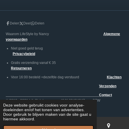
Delen
Deel
Delen
Waarom LifeStyle by Nancy
Algemene
voorwaarden
Niet goed geld terug
Privacybeleid
Gratis verzending vanaf € 35
Retourneren
Voor 16:00 besteld =dezelfde dag verstuurd
Klachten
Verzenden
Contact
© 2019 - 2021 LifeStylebynancy KVK 69434247 BTW
Deze website gebruikt cookies voor analyse-
NL002005130B747
doeleinden en/of het tonen van advertenties.
Door gebruik te blijven maken van de site gaat u
hiermee akkoord.