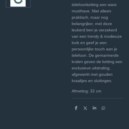
telefoonketting een ware
musthave. Niet alleen
praktisch, maar nog
belangrijker, met deze
leukerd ben je verzekerd
van een trendy & modieuze
look en geef je een
persoonlijke touch aan je
telefoon. De gemarmerde
kralen geven de ketting een
exclusieve uitstraling,
afgewerkt met gouden
kraaltjes en sluitingen.
Afmeting: 32 cm
D
D
S
D
e
e
h
e
l
e
a
l
e
l
r
e
n
e
n