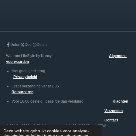
Delen
Deel
Delen
Waarom LifeStyle by Nancy
Algemene
voorwaarden
Niet goed geld terug
Privacybeleid
Gratis verzending vanaf € 35
Retourneren
Voor 16:00 besteld =dezelfde dag verstuurd
Klachten
Verzenden
Contact
© 2019 - 2021 LifeStylebynancy KVK 69434247 BTW
Deze website gebruikt cookies voor analyse-
NL002005130B747
doeleinden en/of het tonen van advertenties.