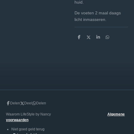
huid.
De voeten 2 maal daags
licht inmasseren.
D
D
S
D
e
e
h
e
l
e
a
l
e
l
r
e
n
e
n
Delen
Deel
Delen
Waarom LifeStyle by Nancy
Algemene
voorwaarden
Niet goed geld terug