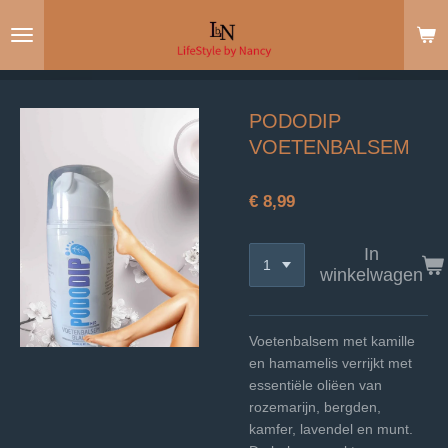
Ga
direct
naar
de
hoofdinhoud
PODODIP
VOETENBALSEM
€ 8,99
In
winkelwagen
Voetenbalsem met kamille
en hamamelis verrijkt met
essentiële oliëen van
rozemarijn, bergden,
kamfer, lavendel en munt.