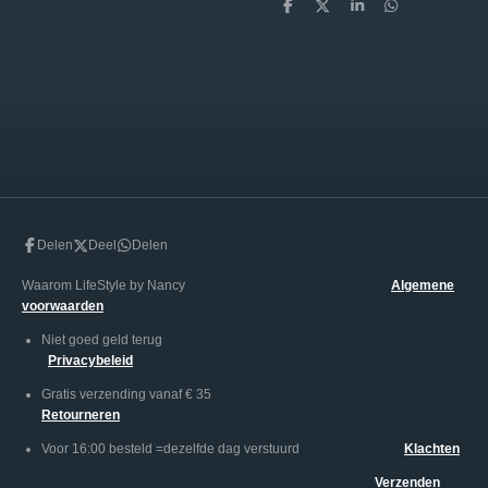
D
D
S
D
e
e
h
e
l
e
a
l
e
l
r
e
n
e
n
Delen
Deel
Delen
Waarom LifeStyle by Nancy
Algemene
voorwaarden
Niet goed geld terug
Privacybeleid
Gratis verzending vanaf € 35
Retourneren
Voor 16:00 besteld =dezelfde dag verstuurd
Klachten
Verzenden