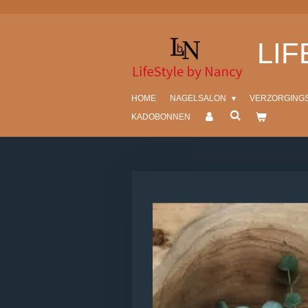
Ga
direct
LI
naar
de
hoofdinhoud
HOME
NAGELSALON
VERZORGING
KADOBONNEN