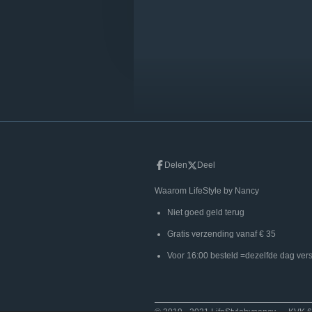
Delen
Deel
Waarom LifeStyle
Niet goed gel
Gratis verzending
Voor 16:00 besteld =dezelf
© 2019 - 2021 LifeStylebynancy K