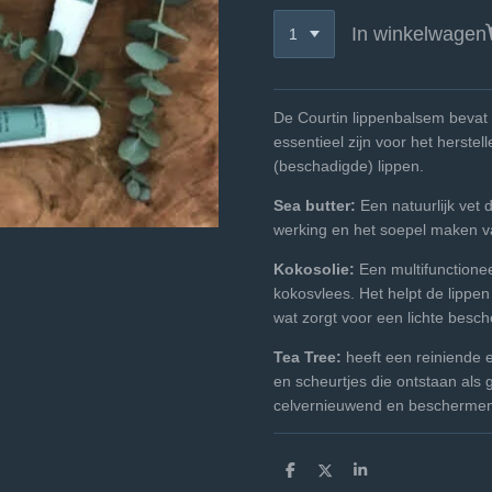
In winkelwagen
De Courtin lippenbalsem bevat 
essentieel zijn voor het herst
(beschadigde) lippen.
Sea butter:
Een natuurlijk vet 
werking en het soepel maken v
Kokosolie:
Een multifunctione
kokosvlees. Het helpt de lippe
wat zorgt voor een lichte besc
Tea Tree:
heeft een reiniende 
en scheurtjes die ontstaan als 
celvernieuwend en bescherme
D
D
S
e
e
h