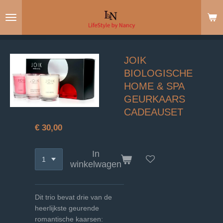
Ga
direct
naar
de
hoofdinhoud
JOIK
BIOLOGISCHE
HOME & SPA
GEURKAARS
CADEAUSET
€ 30,00
In
winkelwagen
Dit trio bevat drie van de
heerlijkste geurende
romantische kaarsen: