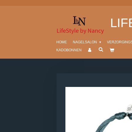
Ga
direct
LI
naar
de
hoofdinhoud
HOME
NAGELSALON
VERZORGING
KADOBONNEN