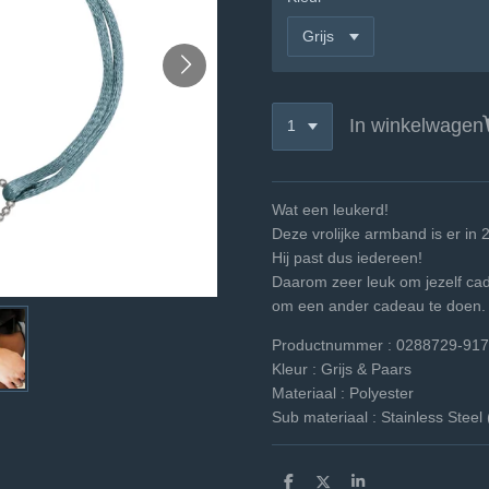
In winkelwagen
Wat een
Deze vrolijke armband is er in
Hij past du
Daarom zeer leuk om jezelf ca
om een ander cadeau te doen.
Productnummer : 0288729-917
Kleur :
Grijs & Paars
Materiaal :
Polyester
Sub materiaal :
Stainless Steel 
D
D
S