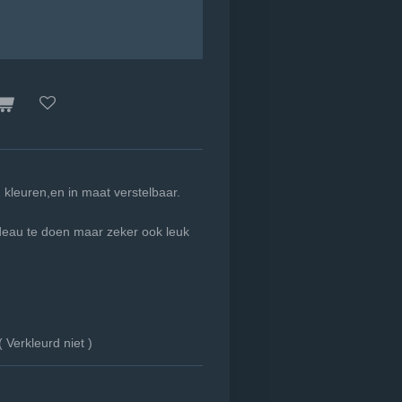
 leukerd!
 2 kleuren,en in maat verstelbaar.
s iedereen!
deau te doen maar zeker ook leuk
( Verkleurd niet )