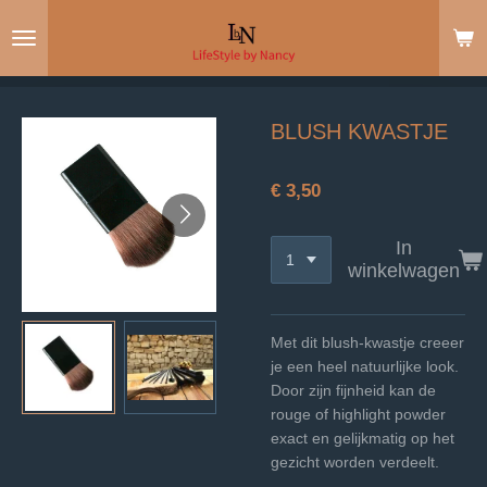
Ga
direct
naar
de
hoofdinhoud
BLUSH KWASTJE
€ 3,50
In
winkelwagen
Met dit blush-kwastje creeer
je een heel natuurlijke look.
Door zijn fijnheid kan de
rouge of highlight powder
exact en gelijkmatig op het
gezicht worden verdeelt.