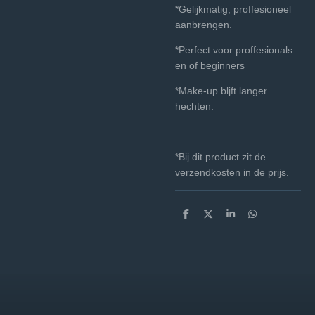
*Gelijkmatig, proffesioneel
aanbrengen.
*Perfect voor proffesionals
en of beginners
*Make-up bljft langer
hechten.
*Bij dit product zit de
verzendkosten in de prijs.
D
D
S
D
e
e
h
e
l
e
a
l
e
l
r
e
n
e
n