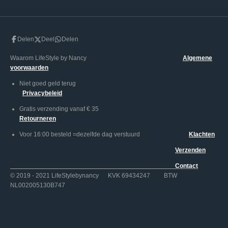
Delen
Deel
Delen
Waarom LifeStyle by Nancy
Algemene
voorwaarden
Niet goed geld terug
Privacybeleid
Gratis verzending vanaf € 35
Retourneren
Voor 16:00 besteld =dezelfde dag verstuurd
Klachten
Verzenden
Contact
© 2019 - 2021 LifeStylebynancy KVK 69434247 BTW
NL002005130B747