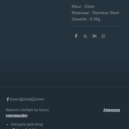
Kleur :
Zilver
Materiaal :
Stainless Steel
Gewicht : 8.35g
D
D
S
D
e
e
h
e
l
e
a
l
e
l
r
e
n
e
n
Delen
Deel
Delen
Waarom LifeStyle by Nancy
Algemene
voorwaarden
Niet goed geld terug