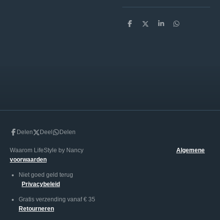
D
D
S
D
e
e
h
e
l
e
a
l
e
l
r
e
n
e
n
Delen
Deel
Delen
Waarom LifeStyle by Nancy
Algemene
voorwaarden
Niet goed geld terug
Privacybeleid
Gratis verzending vanaf € 35
Retourneren