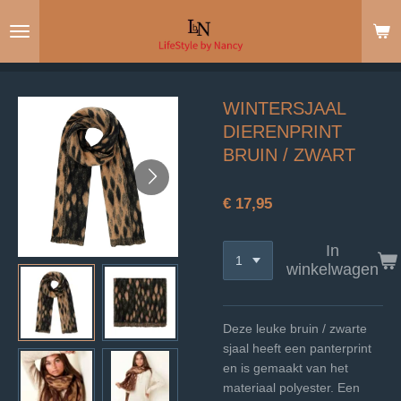
Ga
direct
naar
de
hoofdinhoud
WINTERSJAAL
DIERENPRINT
BRUIN / ZWART
€ 17,95
In
winkelwagen
Deze leuke bruin / zwarte
sjaal heeft een panterprint
en is gemaakt van het
materiaal polyester. Een