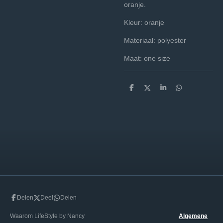
oranje.
Kleur: oranje
Materiaal: polyester
Maat: one size
D
D
S
D
e
e
h
e
l
e
a
l
e
l
r
e
n
e
n
Delen
Deel
Delen
Waarom LifeStyle by Nancy
Algemene